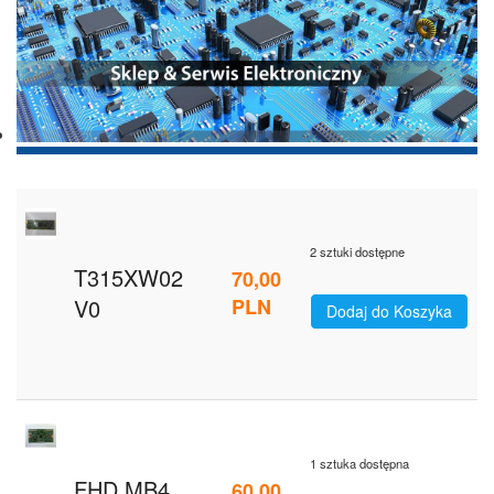
2 sztuki dostępne
T315XW02
70,00
V0
PLN
Dodaj do Koszyka
1 sztuka dostępna
FHD MB4
60,00