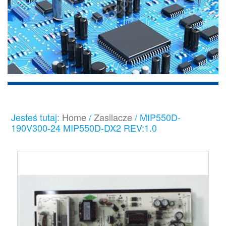
Jesteś tutaj:
Home
/
Zasilacze
/
MIP550D-
190V300-24 MIP550D-DX2 REV:1.0