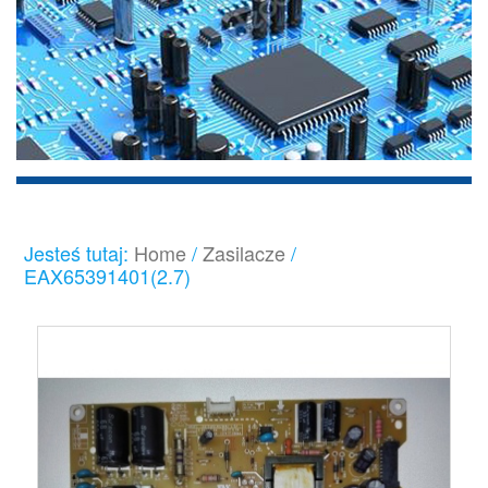
Jesteś tutaj:
Home
/
Zasilacze
/
EAX65391401(2.7)