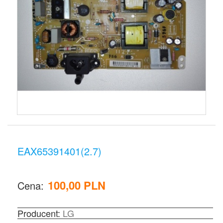
EAX65391401(2.7)
100,00 PLN
Cena:
Producent:
LG